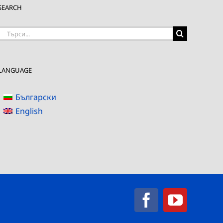
SEARCH
Търсене
на:
LANGUAGE
Български
English
Facebook
YouTub