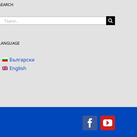
SEARCH
Търсене
на:
LANGUAGE
Български
English
Facebook
YouTub