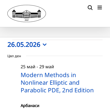
Skip
to
content
Събития
26.05.2026
Select
for
Цял ден
date.
26.05.2026
25 май
-
29 май
г.
Modern Methods in
Nonlinear Elliptic and
Parabolic PDE, 2nd Edition
Арбанаси