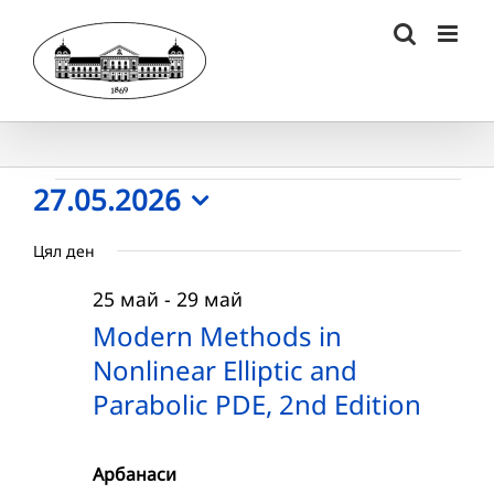
Skip
to
content
Събития
27.05.2026
Select
for
Цял ден
date.
27.05.2026
25 май
-
29 май
г.
Modern Methods in
Nonlinear Elliptic and
Parabolic PDE, 2nd Edition
Арбанаси