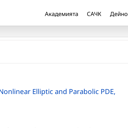
Академията
САЧК
Дейно
nlinear Elliptic and Parabolic PDE,