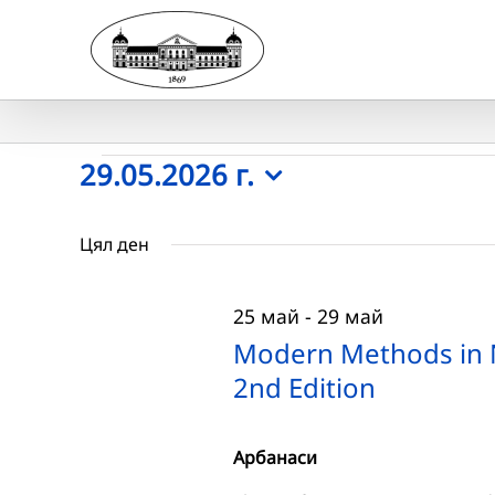
Skip
to
content
Събития
29.05.2026 г.
Select
for
date.
Цял ден
29.05.2026
25 май
-
29 май
г.
Modern Methods in No
2nd Edition
Арбанаси