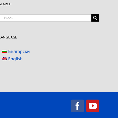
SEARCH
Търсене
на:
LANGUAGE
Български
English
Facebook
YouTub