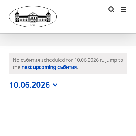
Skip
to
content
Събития
No събития scheduled for 10.06.2026 г.. Jump to
for
Notice
the
next upcoming събития
.
10.06.2026
10.06.2026
г.
Select
date.