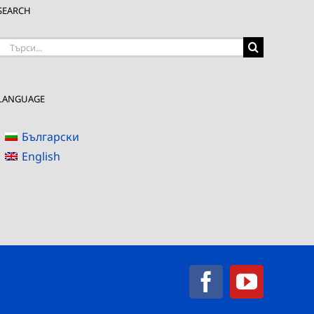
SEARCH
Търсене
на:
LANGUAGE
Български
English
Facebook
YouTub