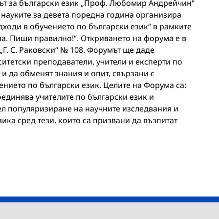
тът за български език „Проф. Любомир Андрейчин“
 науките за девета поредна година организира
ходи в обучението по български език“ в рамките
а. Пиши правилно!“. Откриването на форума е в
 „Г. С. Раковски“ № 108. Форумът ще даде
итетски преподаватели, учители и експерти по
 и да обменят знания и опит, свързани с
ението по български език. Целите на Форума са:
бединява учителите по български език и
цел популяризиране на научните изследвания и
зика сред тези, които са призвани да възпитат