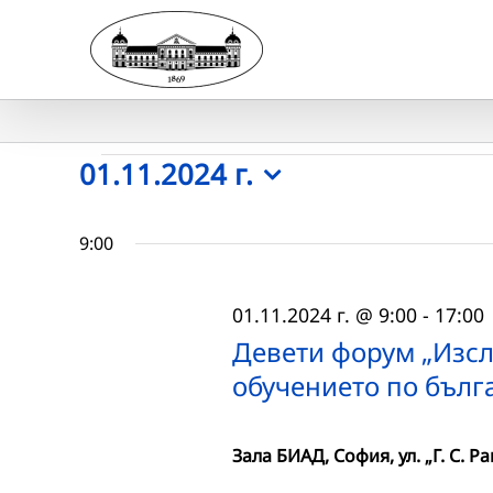
Skip
to
content
Събития
01.11.2024 г.
Select
for
date.
9:00
01.11.2024
01.11.2024 г. @ 9:00
-
17:00
г.
Девети форум „Изсл
обучението по бълг
Зала БИАД, София, ул. „Г. С. Р