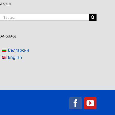
SEARCH
Търсене
на:
LANGUAGE
Български
English
Facebook
YouTub