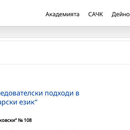
Академията
САЧК
Дейно
едователски подходи в
арски език“
аковски“ № 108