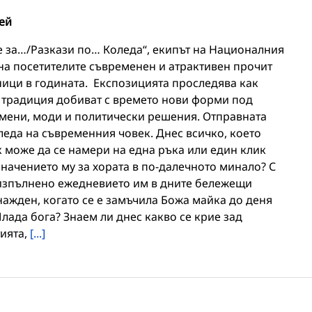
ей
те за…/Разкази по… Коледа“, екипът на Националния
на посетителите съвременен и атрактивен прочит
ници в годината. Експозицията проследява как
а традиция добиват с времето нови форми под
мени, моди и политически решения. Отправната
леда на съвременния човек. Днес всичко, което
 може да се намери на една ръка или един клик
значението му за хората в по-далечното минало? С
 изпълнено ежедневието им в дните бележещи
нажден, когато се е замъчила Божа майка до деня
ада бога? Знаем ли днес какво се крие зад
тията,
[...]