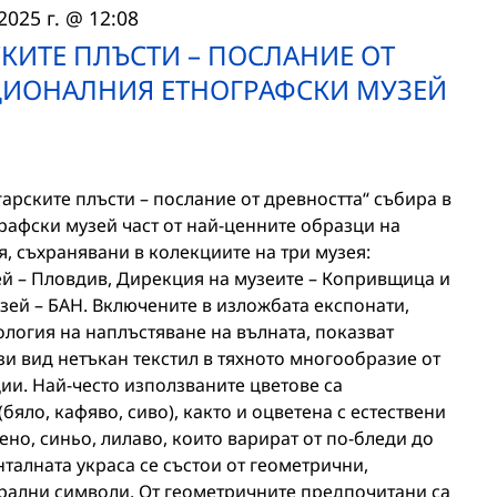
2025 г. @ 12:08
КИТЕ ПЛЪСТИ – ПОСЛАНИЕ ОТ
АЦИОНАЛНИЯ ЕТНОГРАФСКИ МУЗЕЙ
рските плъсти – послание от древността“ събира в
рафски музей част от най-ценните образци на
, съхранявани в колекциите на три музея:
й – Пловдив, Дирекция на музеите – Копривщица и
ей – БАН. Включените в изложбата експонати,
логия на наплъстяване на вълната, показват
ози вид нетъкан текстил в тяхното многообразие от
ии. Най-често използваните цветове са
(бяло, кафяво, сиво), както и оцветена с естествени
ено, синьо, лилаво, които варират от по-бледи до
талната украса се състои от геометрични,
трални символи. От геометричните предпочитани са