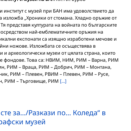
 институт с музей при БАН има удоволствието да
а изложба „Хроники от стомана. Хладно оръжие от
Тя представя културата на войната по българските
посредством най-емблематичните оръжия на
уникални експонати са изящно изработени мечове и
бойни ножове. Изложбата се осъществява в
и и археологически музеи от цялата страна, които
те фондове. Това са: НВИМ, НИМ, РИМ – Варна, РИМ
ин, РИМ – Враца, РИМ – Добрич, РИМ – Монтана,
ик, РИМ – Плевен, РВИМ – Плевен, РИМ – Русе,
ен, РИМ – Търговище, РИМ
[...]
сте за…/Разкази по… Коледа“ в
рафски музей