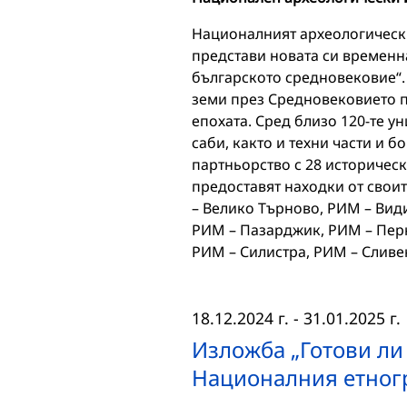
Националният археологически
представи новата си временн
българското средновековие“. 
земи през Средновековието 
епохата. Сред близо 120-те 
саби, както и техни части и 
партньорство с 28 историческ
предоставят находки от свои
– Велико Търново, РИМ – Вид
РИМ – Пазарджик, РИМ – Перн
РИМ – Силистра, РИМ – Слив
18.12.2024 г.
-
31.01.2025 г.
Изложба „Готови ли 
Националния етног