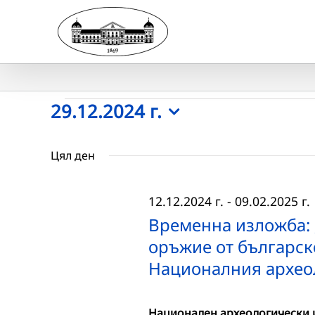
Skip
to
content
Събития
29.12.2024 г.
Select
for
date.
Цял ден
29.12.2024
12.12.2024 г.
-
09.02.2025 г.
г.
Временна изложба: 
оръжие от българск
Националния архео
Национален археологически и