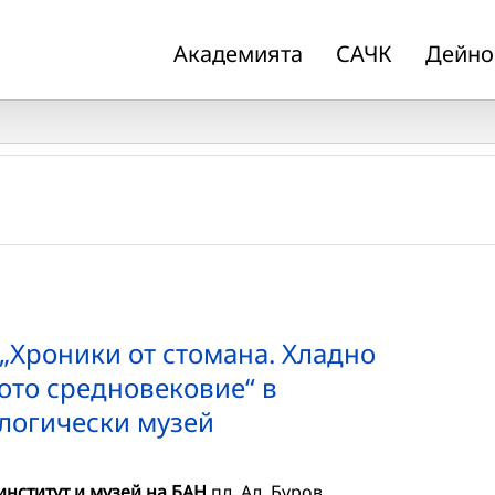
Академията
САЧК
Дейно
„Хроники от стомана. Хладно
ото средновековие“ в
логически музей
нститут и музей на БАН
пл. Ал. Буров