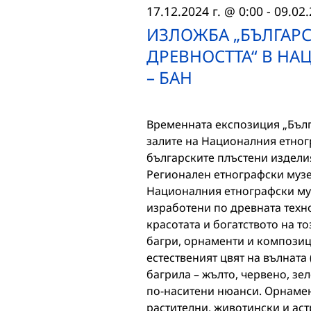
17.12.2024 г. @ 0:00
-
09.02.
ИЗЛОЖБА „БЪЛГАРС
ДРЕВНОСТТА“ В Н
– БАН
Временната експозиция „Бълга
залите на Националния етног
българските плъстени изделия
Регионален етнографски музе
Националния етнографски муз
изработени по древната техно
красотата и богатството на т
багри, орнаменти и композиц
естественият цвят на вълната 
багрила – жълто, червено, зел
по-наситени нюанси. Орнамен
растителни, животински и ас