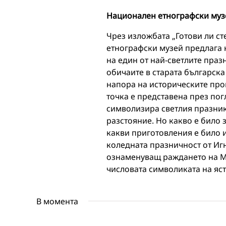
Национален етнографски муз
Чрез изложбата „Готови ли с
етнографски музей предлага 
на един от най-светлите праз
обичаите в старата българск
напора на историческите про
точка е представена през пог
символизира светлия празник
разстояние. Но какво е било 
какви приготовления е било
коледната празничност от Иг
ознаменуващ раждането на Мл
числовата символиката на яс
В момента