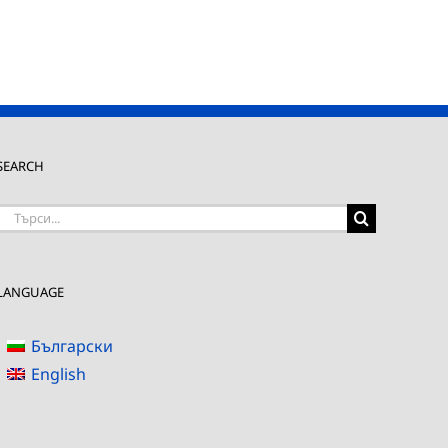
SEARCH
Търсене
на:
LANGUAGE
Български
English