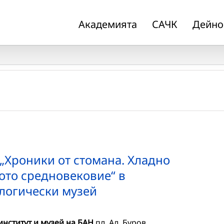
Академията
САЧК
Дейно
„Хроники от стомана. Хладно
ото средновековие“ в
логически музей
нститут и музей на БАН
пл. Ал. Буров