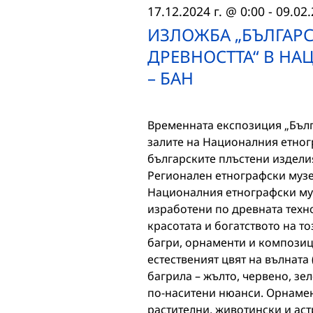
17.12.2024 г. @ 0:00
-
09.02.
ИЗЛОЖБА „БЪЛГАРС
ДРЕВНОСТТА“ В Н
– БАН
Временната експозиция „Бълга
залите на Националния етног
българските плъстени изделия
Регионален етнографски музе
Националния етнографски муз
изработени по древната техно
красотата и богатството на т
багри, орнаменти и композиц
естественият цвят на вълната 
багрила – жълто, червено, зел
по-наситени нюанси. Орнамен
растителни, животински и ас