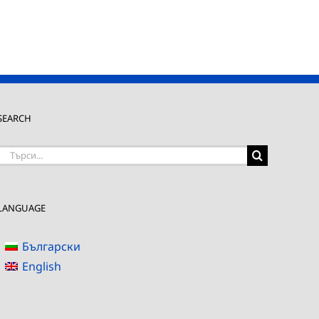
SEARCH
Търсене
на:
LANGUAGE
Български
English