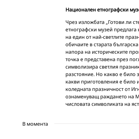
Национален етнографски муз
Чрез изложбата „Готови ли с
етнографски музей предлага 
на един от най-светлите праз
обичаите в старата българск
напора на историческите про
точка е представена през пог
символизира светлия празник
разстояние. Но какво е било 
какви приготовления е било
коледната празничност от Иг
ознаменуващ раждането на Мл
числовата символиката на яс
В момента