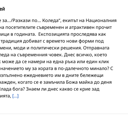
ей
те за…/Разкази по… Коледа“, екипът на Националния
на посетителите съвременен и атрактивен прочит
ници в годината. Експозицията проследява как
а традиция добиват с времето нови форми под
мени, моди и политически решения. Отправната
леда на съвременния човек. Днес всичко, което
 може да се намери на една ръка или един клик
значението му за хората в по-далечното минало? С
 изпълнено ежедневието им в дните бележещи
нажден, когато се е замъчила Божа майка до деня
ада бога? Знаем ли днес какво се крие зад
тията,
[...]