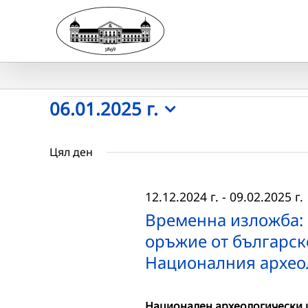
Skip
to
content
Събития
06.01.2025 г.
Select
for
date.
Цял ден
06.01.2025
12.12.2024 г.
-
09.02.2025 г.
г.
Временна изложба: 
оръжие от българск
Националния архео
Национален археологически и