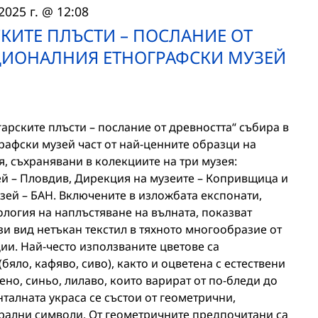
2025 г. @ 12:08
КИТЕ ПЛЪСТИ – ПОСЛАНИЕ ОТ
АЦИОНАЛНИЯ ЕТНОГРАФСКИ МУЗЕЙ
рските плъсти – послание от древността“ събира в
рафски музей част от най-ценните образци на
, съхранявани в колекциите на три музея:
й – Пловдив, Дирекция на музеите – Копривщица и
ей – БАН. Включените в изложбата експонати,
логия на наплъстяване на вълната, показват
ози вид нетъкан текстил в тяхното многообразие от
ии. Най-често използваните цветове са
(бяло, кафяво, сиво), както и оцветена с естествени
ено, синьо, лилаво, които варират от по-бледи до
талната украса се състои от геометрични,
трални символи. От геометричните предпочитани са