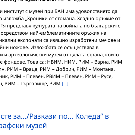
 институт с музей при БАН има удоволствието да
а изложба „Хроники от стомана. Хладно оръжие от
Тя представя културата на войната по българските
посредством най-емблематичните оръжия на
уникални експонати са изящно изработени мечове и
бойни ножове. Изложбата се осъществява в
и и археологически музеи от цялата страна, които
те фондове. Това са: НВИМ, НИМ, РИМ – Варна, РИМ
ин, РИМ – Враца, РИМ – Добрич, РИМ – Монтана,
ик, РИМ – Плевен, РВИМ – Плевен, РИМ – Русе,
ен, РИМ – Търговище, РИМ
[...]
сте за…/Разкази по… Коледа“ в
рафски музей