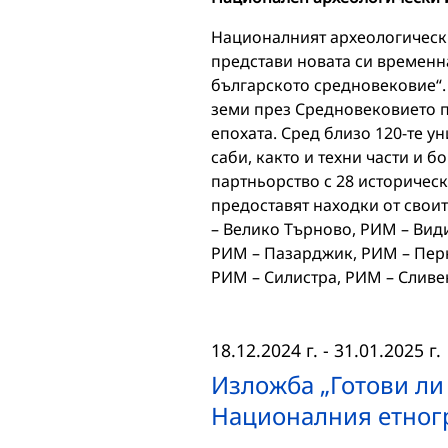
Националният археологически
представи новата си временн
българското средновековие“. 
земи през Средновековието 
епохата. Сред близо 120-те 
саби, както и техни части и 
партньорство с 28 историческ
предоставят находки от свои
– Велико Търново, РИМ – Вид
РИМ – Пазарджик, РИМ – Перн
РИМ – Силистра, РИМ – Слив
18.12.2024 г.
-
31.01.2025 г.
Изложба „Готови ли 
Националния етног