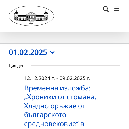
Skip
to
content
Събития
01.02.2025
Select
for
Цял ден
date.
01.02.2025
12.12.2024 г.
-
09.02.2025 г.
г.
Временна изложба:
„Хроники от стомана.
Хладно оръжие от
българското
средновековие“ в