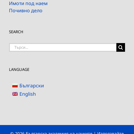
Имоти под наем
Почивно дело
SEARCH
Търсене
на:
LANGUAGE
Български
English
© 2026 Българска академия на науките | Използвайте