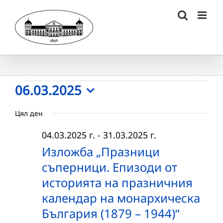
Skip
to
content
Събития
06.03.2025
Select
for
Цял ден
date.
06.03.2025
04.03.2025 г.
-
31.03.2025 г.
г.
Изложба „Празници
съперници. Епизоди от
историята на празничния
календар на монархическа
България (1879 – 1944)“