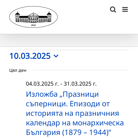
Skip
to
content
Събития
10.03.2025
Select
for
Цял ден
date.
10.03.2025
04.03.2025 г.
-
31.03.2025 г.
г.
Изложба „Празници
съперници. Епизоди от
историята на празничния
календар на монархическа
България (1879 – 1944)“