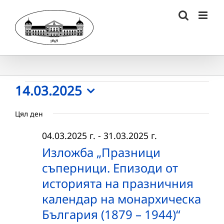
Skip
to
content
Събития
14.03.2025
Select
for
Цял ден
date.
14.03.2025
04.03.2025 г.
-
31.03.2025 г.
г.
Изложба „Празници
съперници. Епизоди от
историята на празничния
календар на монархическа
България (1879 – 1944)“