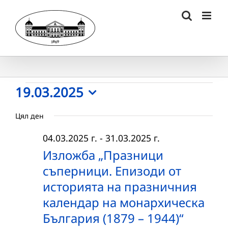
Skip
to
content
Събития
19.03.2025
Select
for
Цял ден
date.
19.03.2025
04.03.2025 г.
-
31.03.2025 г.
г.
Изложба „Празници
съперници. Епизоди от
историята на празничния
календар на монархическа
България (1879 – 1944)“