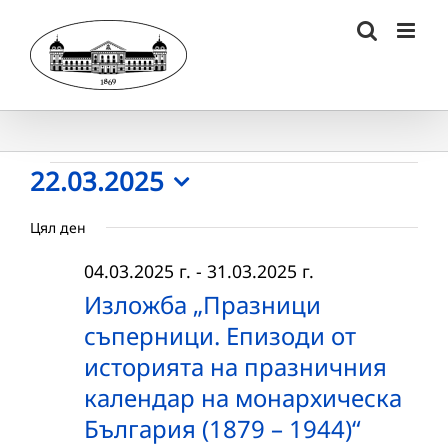
Skip
to
content
Събития
22.03.2025
Select
for
Цял ден
date.
22.03.2025
04.03.2025 г.
-
31.03.2025 г.
г.
Изложба „Празници
съперници. Епизоди от
историята на празничния
календар на монархическа
България (1879 – 1944)“