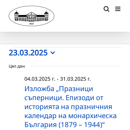
Skip
to
content
Събития
23.03.2025
Select
for
Цял ден
date.
23.03.2025
04.03.2025 г.
-
31.03.2025 г.
г.
Изложба „Празници
съперници. Епизоди от
историята на празничния
календар на монархическа
България (1879 – 1944)“