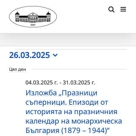
Skip
to
content
Събития
26.03.2025
Select
for
Цял ден
date.
26.03.2025
04.03.2025 г.
-
31.03.2025 г.
г.
Изложба „Празници
съперници. Епизоди от
историята на празничния
календар на монархическа
България (1879 – 1944)“