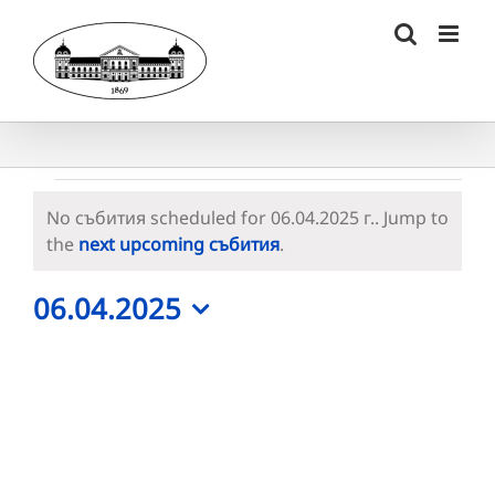
Skip
to
content
Събития
No събития scheduled for 06.04.2025 г.. Jump to
for
Notice
the
next upcoming събития
.
06.04.2025
06.04.2025
г.
Select
date.