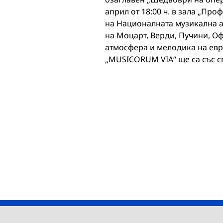
април от 18:00 ч. в зала „Про
на Националната музикална а
на Моцарт, Верди, Пучини, Оф
атмосфера и мелодика на евр
„MUSICORUM VIA“ ще са със с