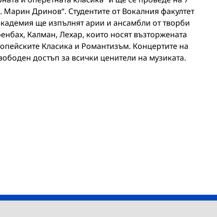
ф. Марин Дринов“. Студентите от Вокалния факултет
кадемия ще изпълнят арии и ансамбли от творби
енбах, Калман, Лехар, които носят възторжената
опейските Класика и Романтизъм. Концертите на
вободен достъп за всички ценители на музиката.