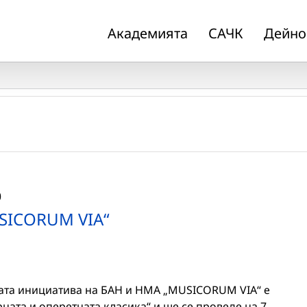
Академията
САЧК
Дейно
0
SICORUM VIA“
ата инициатива на БАН и НМА „MUSICORUM VIA“ е
ата и оперетната класика“ и ще се проведе на 7