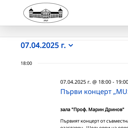
Skip
to
content
Събития
07.04.2025 г.
Select
for
date.
18:00
07.04.2025
07.04.2025 г. @ 18:00
-
19:0
г.
Първи концерт „MU
зала "Проф. Марин Дринов"
Първият концерт от съвместн
озаглавен „Шедьоври на оперн