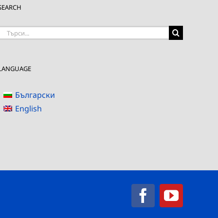
SEARCH
Търсене
на:
LANGUAGE
Български
English
Facebook
YouTub