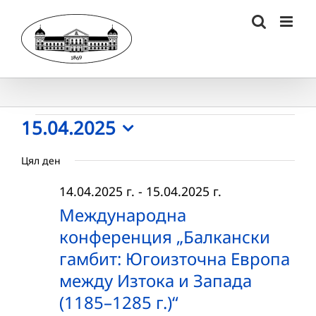
Skip
to
content
Събития
15.04.2025
Select
for
Цял ден
date.
15.04.2025
14.04.2025 г.
-
15.04.2025 г.
г.
Международна
конференция „Балкански
гамбит: Югоизточна Европа
между Изтока и Запада
(1185–1285 г.)“