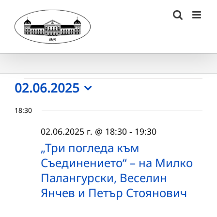
Skip
to
content
Събития
02.06.2025
Select
for
18:30
date.
02.06.2025
02.06.2025 г. @ 18:30
-
19:30
г.
„Три погледа към
Съединението“ – на Милко
Палангурски, Веселин
Янчев и Петър Стоянович