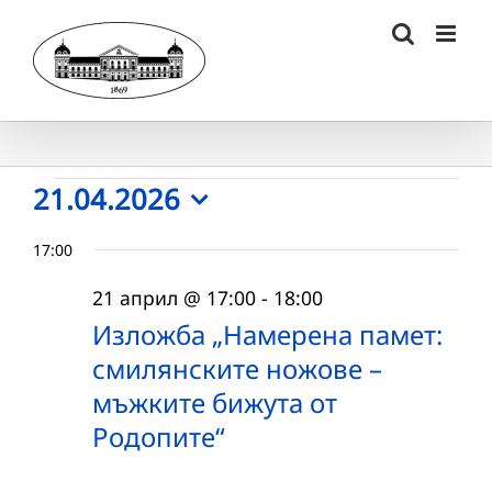
Skip
to
content
Събития
21.04.2026
Select
for
17:00
date.
21.04.2026
21 април @ 17:00
-
18:00
г.
Изложба „Намерена памет:
смилянските ножове –
мъжките бижута от
Родопите“