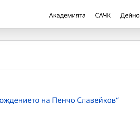
Академията
САЧК
Дейно
 рождението на Пенчо Славейков“