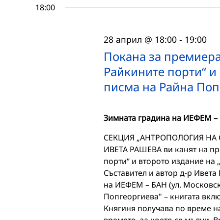
18:00
28 април @ 18:00
-
19:00
Покана за премиера
Райкините порти“ и
писма на Райна Поп
Зимната градина на ИЕФЕМ –
СЕКЦИЯ „АНТРОПОЛОГИЯ НА 
ИВЕТА РАШЕВА ви канят на пр
порти“ и второто издание на
Съставител и автор д-р Ивета 
на ИЕФЕМ – БАН (ул. Московс
Попгеоргиева" – книгата вкл
Княгиня получава по време на 
времето, за което се мълчи. 