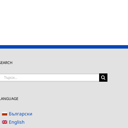
SEARCH
Търсене
на:
LANGUAGE
Български
English