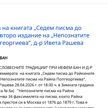
 на книгата „Седем писма до
 второ издание на „Непознатите
георгиева“, д-р Ивета Рашева
 БАН
СЛОВЕСНИТЕ ТРАДИЦИИ“ ПРИ ИЕФЕМ-БАН И Д-Р
емиерата на книгата „Седем писма до Райкините
 „Непознатите писма на Райна Попгеоргиева“.
Рашева 28.04.2026 г. от 18.00 ч. в Зимната градина
ка № 6а) "Непознатите писма на Райна
ючва 34 факсимилета на писма, които Райна
престоя си в Москва от 1876 до 1879 г. Това е
Времето за възстановяването ѝ след потушаването