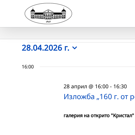
Skip
to
content
Събития
28.04.2026 г.
Select
for
date.
16:00
28.04.2026
28 април @ 16:00
-
16:30
г.
Изложба „160 г. от
галерия на открито "Кристал"