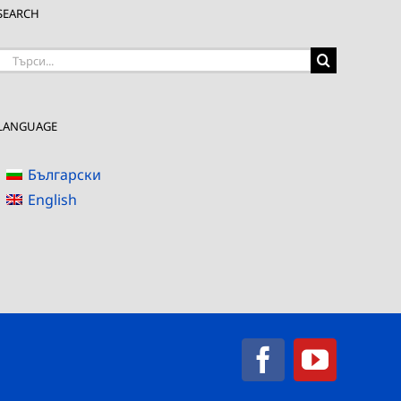
SEARCH
Търсене
на:
LANGUAGE
Български
English
Facebook
YouTub