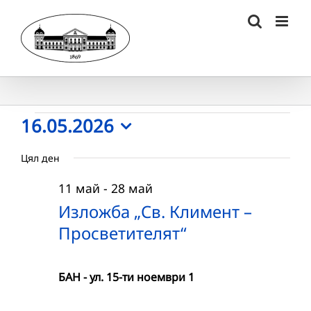
Skip
to
content
Събития
16.05.2026
Select
for
Цял ден
date.
16.05.2026
11 май
-
28 май
г.
Изложба „Св. Климент –
Просветителят“
БАН - ул. 15-ти ноември 1