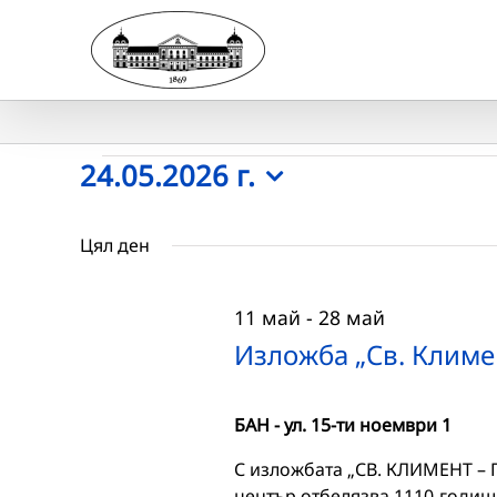
Skip
to
content
Събития
24.05.2026 г.
Select
for
date.
Цял ден
24.05.2026
11 май
-
28 май
г.
Изложба „Св. Климе
БАН - ул. 15-ти ноември 1
С изложбата „СВ. КЛИМЕНТ –
център отбелязва 1110-годишн