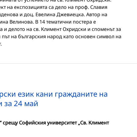
кт на експозицията са дело на проф. Славия
йденова и доц. Евелина Джевиецка. Автор на
ина Велинова. В 14 тематични постера е
а и делото на св. Климент Охридски и споменът за
 път на българския народ като основен символ на
.
арски език кани гражданите на
 за 24 май
“ срещу Софийския университет „Св. Климент