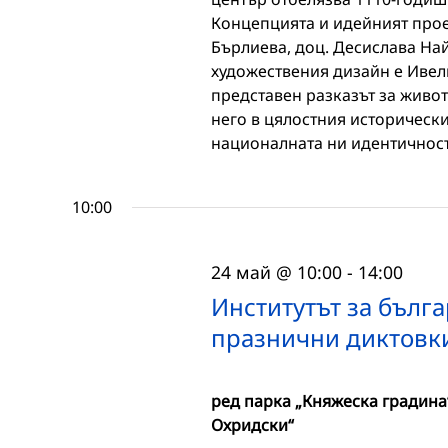
Концепцията и идейният прое
Бърлиева, доц. Десислава На
художествения дизайн е Ивел
представен разказът за живот
него в цялостния исторически
националната ни идентичност
10:00
24 май @ 10:00
-
14:00
Институтът за бълг
празнични диктовки
ред парка „Княжеска градина
Охридски“