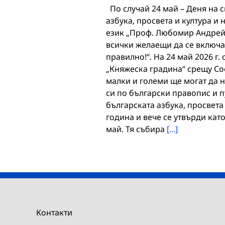
По случай 24 май – Деня на с
азбука, просвета и култура и 
език „Проф. Любомир Андрейч
всички желаещи да се включа
правилно!“. На 24 май 2026 г. 
„Княжеска градина“ срещу Со
малки и големи ще могат да н
си по български правопис и п
българската азбука, просвета
година и вече се утвърди кат
май. Тя събира
[...]
Контакти