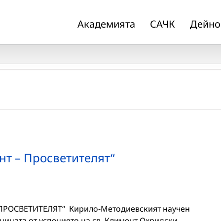
Академията
САЧК
Дейно
нт – Просветителят“
 ПРОСВЕТИТЕЛЯТ“ Кирило-Методиевският научен
ината от успението на св. Климент Охридски.