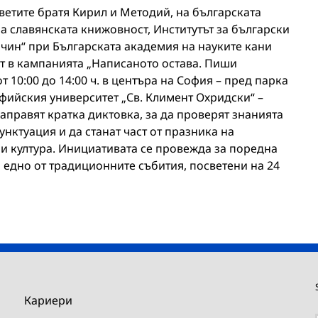
ветите братя Кирил и Методий, на българската
на славянската книжовност, Институтът за български
ин“ при Българската академия на науките кани
т в кампанията „Написаното остава. Пиши
от 10:00 до 14:00 ч. в центъра на София – пред парка
фийския университет „Св. Климент Охридски“ –
аправят кратка диктовка, за да проверят знанията
унктуация и да станат част от празника на
 и култура. Инициативата се провежда за поредна
о едно от традиционните събития, посветени на 24
Кариери