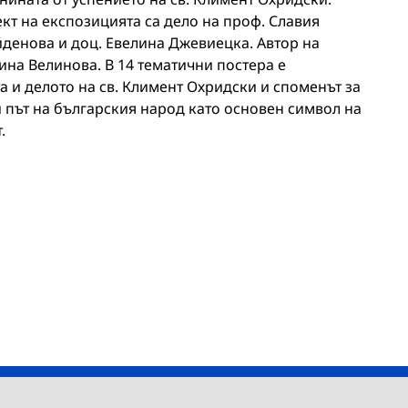
кт на експозицията са дело на проф. Славия
йденова и доц. Евелина Джевиецка. Автор на
ина Велинова. В 14 тематични постера е
а и делото на св. Климент Охридски и споменът за
 път на българския народ като основен символ на
.