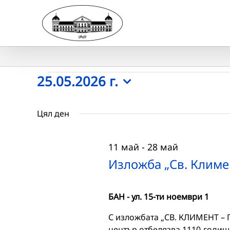
Skip
to
content
Събития
25.05.2026 г.
Select
for
date.
Цял ден
25.05.2026
11 май
-
28 май
г.
Изложба „Св. Климе
БАН - ул. 15-ти ноември 1
С изложбата „СВ. КЛИМЕНТ –
център отбелязва 1110-годишн