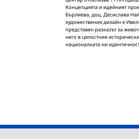
Концепцията и идейният прое
Бърлиева, доц. Десислава На
художествения дизайн е Ивел
представен разказът за живот
него в цялостния исторически
националната ни идентичност