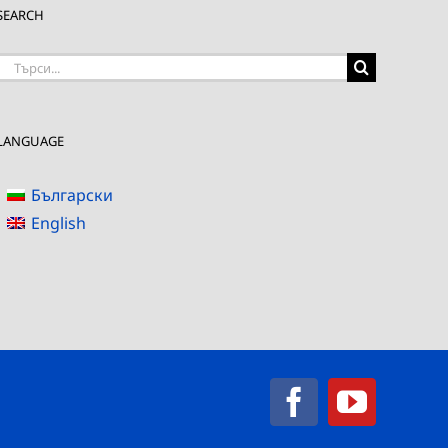
SEARCH
Търсене
на:
LANGUAGE
Български
English
Facebook
YouTub