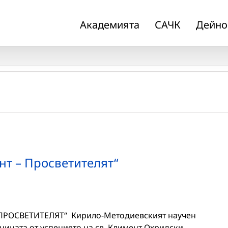
Академията
САЧК
Дейно
нт – Просветителят“
 ПРОСВЕТИТЕЛЯТ“ Кирило-Методиевският научен
ината от успението на св. Климент Охридски.