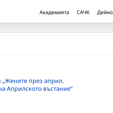
Академията
САЧК
Дейно
 „Жените през април.
на Априлското въстание“