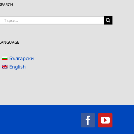
SEARCH
Търсене
на:
LANGUAGE
Български
English
Facebook
YouTub