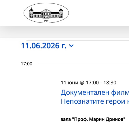
Skip
to
content
Събития
11.06.2026 г.
Select
for
date.
17:00
11.06.2026
11 юни @ 17:00
-
18:30
г.
Документален филм
Непознатите герои 
зала "Проф. Марин Дринов"