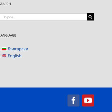
SEARCH
Търсене
на:
LANGUAGE
Български
English
Facebook
YouTub