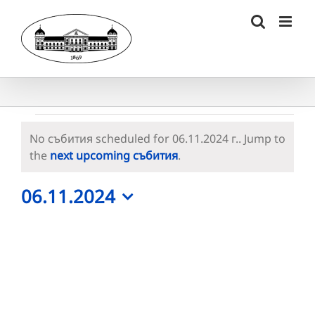
Skip
to
content
Събития
No събития scheduled for 06.11.2024 г.. Jump to
for
Notice
the
next upcoming събития
.
06.11.2024
06.11.2024
г.
Select
date.