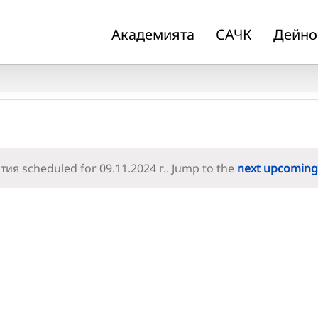
Академията
САЧК
Дейно
ия scheduled for 09.11.2024 г.. Jump to the
next upcoming
Notice