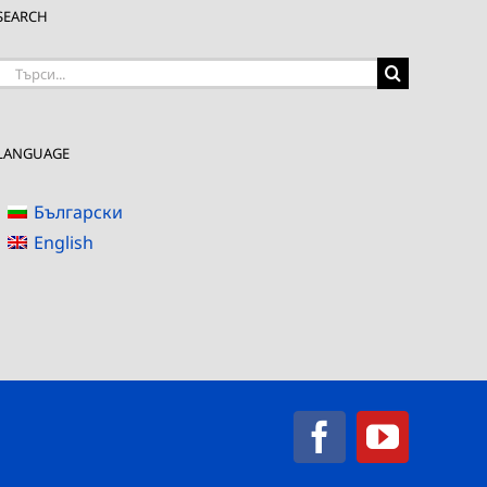
SEARCH
Търсене
на:
LANGUAGE
Български
English
Facebook
YouTub