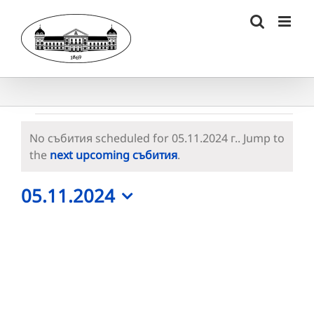
Skip
to
content
Събития
No събития scheduled for 05.11.2024 г.. Jump to
for
Notice
the
next upcoming събития
.
05.11.2024
05.11.2024
г.
Select
date.