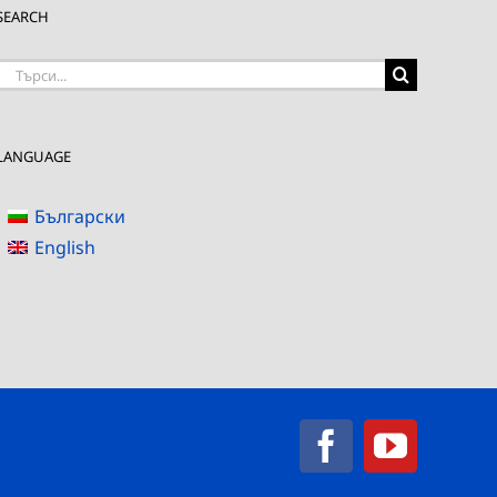
SEARCH
Търсене
на:
LANGUAGE
Български
English
Facebook
YouTub