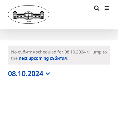
Skip
to
content
Събития
No събития scheduled for 08.10.2024 г.. Jump to
for
Notice
the
next upcoming събития
.
08.10.2024
08.10.2024
г.
Select
date.