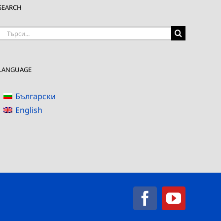
SEARCH
Търсене
на:
LANGUAGE
Български
English
Facebook
YouTub