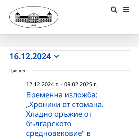
Skip
to
content
Събития
16.12.2024
Select
for
Цял ден
date.
16.12.2024
12.12.2024 г.
-
09.02.2025 г.
г.
Временна изложба:
„Хроники от стомана.
Хладно оръжие от
българското
средновековие“ в