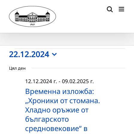
Skip
to
content
Събития
22.12.2024
Select
for
Цял ден
date.
22.12.2024
12.12.2024 г.
-
09.02.2025 г.
г.
Временна изложба:
„Хроники от стомана.
Хладно оръжие от
българското
средновековие“ в