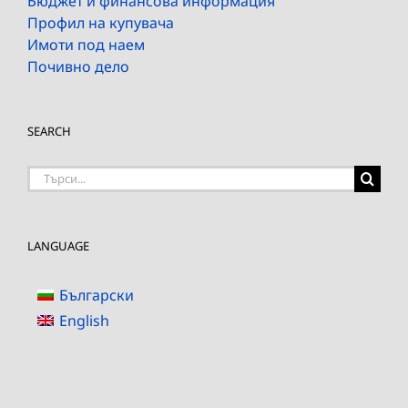
Бюджет и финансова информация
Профил на купувача
Имоти под наем
Почивно дело
SEARCH
Търсене
на:
LANGUAGE
Български
English