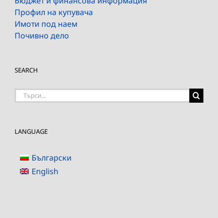
Бюджет и финансова информация
Профил на купувача
Имоти под наем
Почивно дело
SEARCH
Търсене
на:
LANGUAGE
Български
English