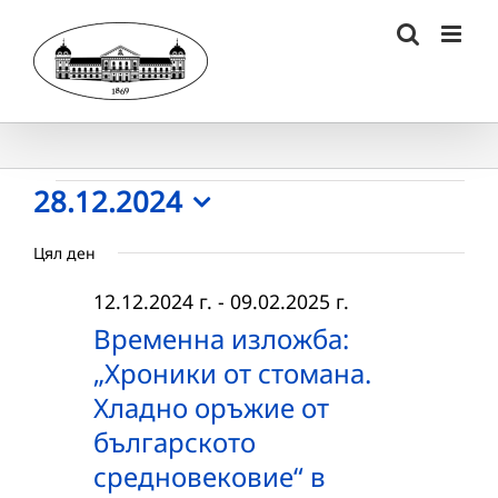
Skip
to
content
Събития
28.12.2024
Select
for
Цял ден
date.
28.12.2024
12.12.2024 г.
-
09.02.2025 г.
г.
Временна изложба:
„Хроники от стомана.
Хладно оръжие от
българското
средновековие“ в