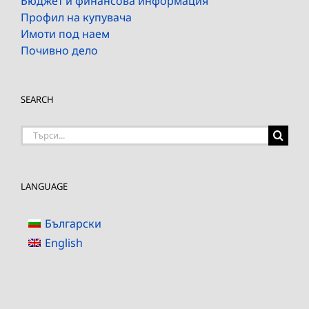
Бюджет и финансова информация
Профил на купувача
Имоти под наем
Почивно дело
SEARCH
Търсене
на:
LANGUAGE
Български
English