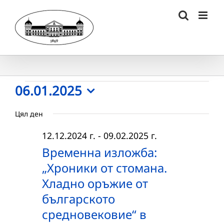
Skip
to
content
Събития
06.01.2025
Select
for
Цял ден
date.
06.01.2025
12.12.2024 г.
-
09.02.2025 г.
г.
Временна изложба:
„Хроники от стомана.
Хладно оръжие от
българското
средновековие“ в