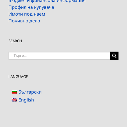
Бюджет и финансова информация
Профил на купувача
Имоти под наем
Почивно дело
SEARCH
Търсене
на:
LANGUAGE
Български
English