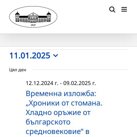
Skip
to
content
Събития
11.01.2025
Select
for
Цял ден
date.
11.01.2025
12.12.2024 г.
-
09.02.2025 г.
г.
Временна изложба:
„Хроники от стомана.
Хладно оръжие от
българското
средновековие“ в