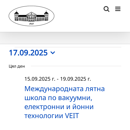
Skip
to
content
Събития
17.09.2025
Select
for
Цял ден
date.
17.09.2025
15.09.2025 г.
-
19.09.2025 г.
г.
Международната лятна
школа по вакуумни,
електронни и йонни
технологии VEIT