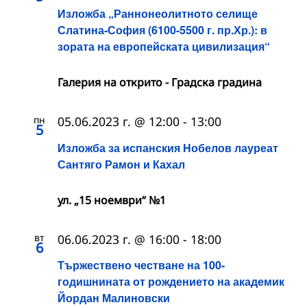
Изложба „Раннонеолитното селище
Слатина-София (6100-5500 г. пр.Хр.): в
зората на европейската цивилизация“
Галерия на открито - Градска градина
пн
05.06.2023 г. @ 12:00
-
13:00
5
Изложба за испанския Нобелов лауреат
Сантяго Рамон и Кахал
ул. „15 ноември“ №1
вт
06.06.2023 г. @ 16:00
-
18:00
6
Тържествено честване на 100-
годишнината от рождението на академик
Йордан Малиновски