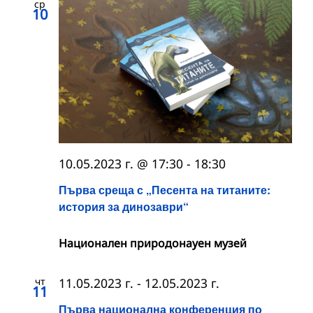
ср
10
10.05.2023 г. @ 17:30
-
18:30
Първа среща с „Песента на титаните:
история за динозаври“
Национален природонауен музей
чт
11.05.2023 г.
-
12.05.2023 г.
11
Първа национална конференция по