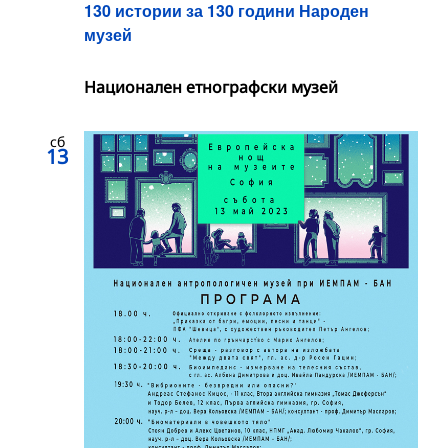
130 истории за 130 години Народен
музей
Националeн етнографски музей
сб
13