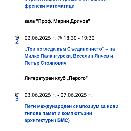
френски математици
зала "Проф. Марин Дринов"
пн
02.06.2025 г. @ 18:30
-
19:30
2
„Три погледа към Съединението“ – на
Милко Палангурски, Веселин Янчев и
Петър Стоянович
Литературен клуб „Перото“
вт
03.06.2025 г.
-
07.06.2025 г.
3
Пети международен симпозиум за нови
типове памет и компютърни
архитектури (ISMC)