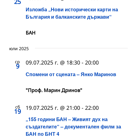
25
Изложба „Нови исторически карти на
България и балканските държави“
БАН
юли 2025
ср
09.07.2025 г. @ 18:30
-
20:00
9
Спомени от сцената – Янко Маринов
"Проф. Марин Дринов"
сб
19.07.2025 г. @ 21:00
-
22:00
19
„155 години БАН – Живият дух на
създателите“ – документален филм за
БАН по БНТ 4