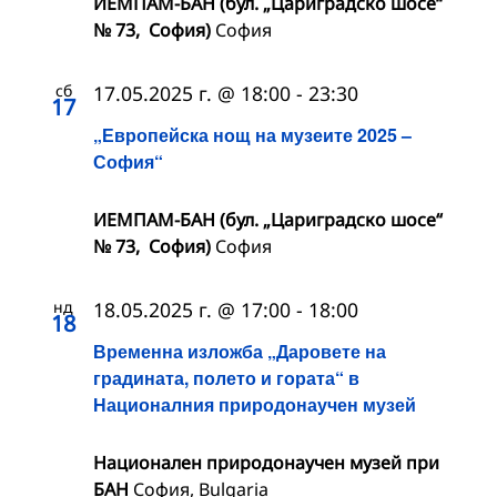
ИЕМПАМ-БАН (бул. „Цариградско шосе“
№ 73, София)
София
сб
17.05.2025 г. @ 18:00
-
23:30
17
„Европейска нощ на музеите 2025 –
София“
ИЕМПАМ-БАН (бул. „Цариградско шосе“
№ 73, София)
София
нд
18.05.2025 г. @ 17:00
-
18:00
18
Временна изложба „Даровете на
градината, полето и гората“ в
Националния природонаучен музей
Национален природонаучен музей при
БАН
София, Bulgaria