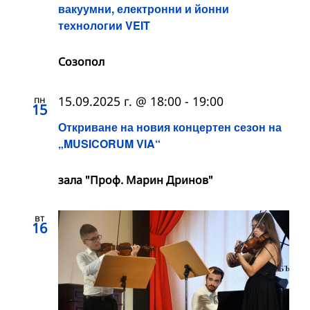
вакуумни, електронни и йонни
технологии VEIT
Созопол
пн
15.09.2025 г. @ 18:00
-
19:00
15
Откриване на новия концертен сезон на
„MUSICORUM VIA“
зала "Проф. Марин Дринов"
вт
16