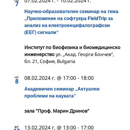
07.02.2024 г.
-
10.02.2024 г.
7
Научно-образователен семинар на тема
„Приложение на софтуера FieldTrip за
анализ на електроенцефалографски
(ЕЕГ) сигнали“
Институт по биофизика и биомедицинско
инженерство
ул. „Акад. Георги Бончев“,
бл. 21, София, Bulgaria
чт
08.02.2024 г. @ 17:00
-
18:00
8
Академичен семинар „Актуални
проблеми на науката“
зала "Проф. Марин Дринов"
вт
13.02.2024 г. @ 13:00
-
17:00