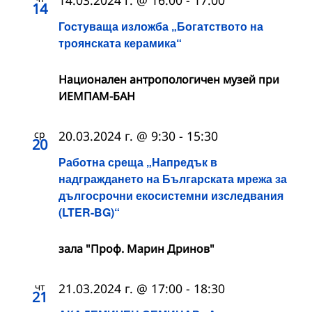
14
Гостуваща изложба „Богатството на
троянската керамика“
Националeн антропологичен музей при
ИЕМПАМ-БАН
ср
20.03.2024 г. @ 9:30
-
15:30
20
Работна среща „Напредък в
надграждането на Българската мрежа за
дългосрочни екосистемни изследвания
(LTER-BG)“
зала "Проф. Марин Дринов"
чт
21.03.2024 г. @ 17:00
-
18:30
21