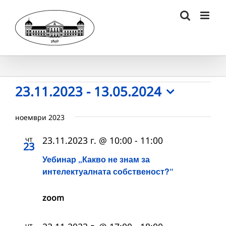
Skip
to
content
Събития
23.11.2023
 - 
13.05.2024
Select
date.
ноември 2023
чт
23.11.2023 г. @ 10:00
-
11:00
23
Уебинар „Какво не знам за
интелектуалната собственост?“
zoom
чт