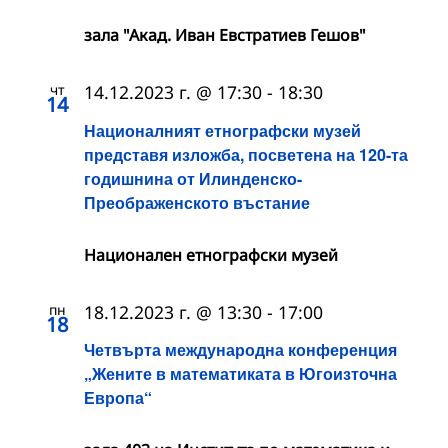
зала "Акад. Иван Евстратиев Гешов"
чт
14.12.2023 г. @ 17:30
-
18:30
14
Националният етнографски музей
представя изложба, посветена на 120-та
годишнина от Илинденско-
Преображенското въстание
Националeн етнографски музей
пн
18.12.2023 г. @ 13:30
-
17:00
18
Четвърта международна конференция
„Жените в математиката в Югоизточна
Европа“