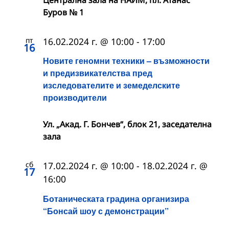
Централна зала на НАИМ, пл. Атанас
Буров № 1
пт
16.02.2024 г. @ 10:00
-
17:00
16
Новите геномни техники – възможности
и предизвикателства пред
изследователите и земеделските
производители
Ул. „Акад. Г. Бончев“, блок 21, заседателна
зала
сб
17.02.2024 г. @ 10:00
-
18.02.2024 г. @
17
16:00
Ботаническата градина организира
“Бонсай шоу с демонстрации”