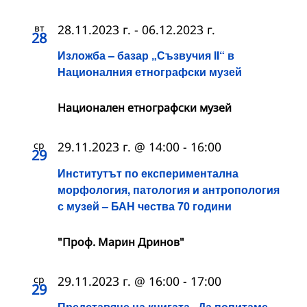
вт
28.11.2023 г.
-
06.12.2023 г.
28
Изложба – базар „Съзвучия II“ в
Националния етнографски музей
Националeн етнографски музей
ср
29.11.2023 г. @ 14:00
-
16:00
29
Институтът по експериментална
морфология, патология и антропология
с музей – БАН чества 70 години
"Проф. Марин Дринов"
ср
29.11.2023 г. @ 16:00
-
17:00
29
Представяне на книгата „Да попитаме