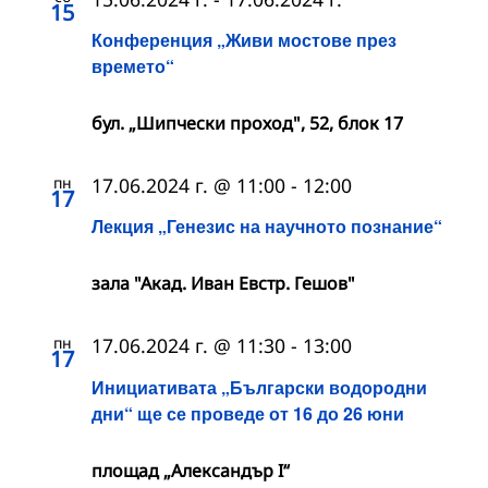
15
Конференция „Живи мостове през
времето“
бул. „Шипчески проход", 52, блок 17
пн
17.06.2024 г. @ 11:00
-
12:00
17
Лекция „Генезис на научното познание“
зала "Акад. Иван Евстр. Гешов"
пн
17.06.2024 г. @ 11:30
-
13:00
17
Инициативата „Български водородни
дни“ ще се проведе от 16 до 26 юни
площад „Александър I“