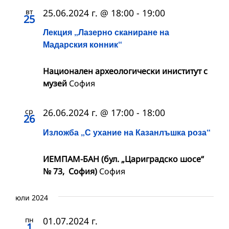
вт
25.06.2024 г. @ 18:00
-
19:00
25
Лекция „Лазерно сканиране на
Мадарския конник“
Национален археологически иниститут с
музей
София
ср
26.06.2024 г. @ 17:00
-
18:00
26
Изложба „С ухание на Казанлъшка роза“
ИЕМПАМ-БАН (бул. „Цариградско шосе“
№ 73, София)
София
юли 2024
пн
01.07.2024 г.
1