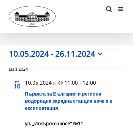
Skip
to
content
Събития
10.05.2024
 - 
26.11.2024
Select
date.
май 2024
пт
10.05.2024 г. @ 11:00
-
12:00
10
Първата за България и региона
водородна зарядна станция вече e в
експлоатация
ул. „Искърско шосе“ №11