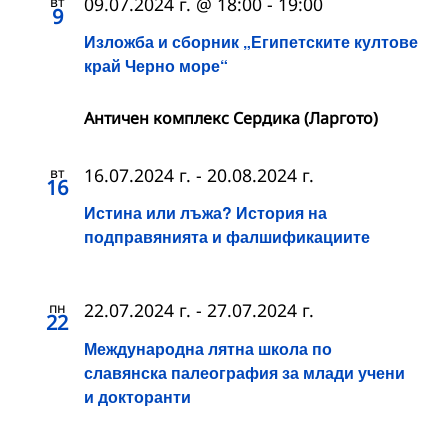
вт
09.07.2024 г. @ 18:00
-
19:00
9
Изложба и сборник „Египетските култове
край Черно море“
Античен комплекс Сердика (Ларгото)
вт
16.07.2024 г.
-
20.08.2024 г.
16
Истина или лъжа? История на
подправянията и фалшификациите
пн
22.07.2024 г.
-
27.07.2024 г.
22
Международна лятна школа по
славянска палеография за млади учени
и докторанти