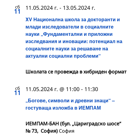
сб
11.05.2024 г.
-
13.05.2024 г.
11
XV Национална школа за докторанти и
млади изследователи в социалните
науки „Фундаментални и приложни
изследвания и иновации: потенциал на
социалните науки за решаване на
актуални социални проблеми“
Школата се провежда в хибриден формат
сб
11.05.2024 г. @ 11:00
-
11:30
11
„Богове, символи и древни знаци“ –
гостуваща изложба в ИЕМПАМ
ИЕМПАМ-БАН (бул. „Цариградско шосе“
№ 73, София)
София