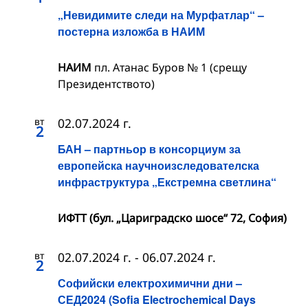
„Невидимите следи на Мурфатлар“ –
постерна изложба в НАИМ
НАИМ
пл. Атанас Буров № 1 (срещу
Президентството)
вт
02.07.2024 г.
2
БАН – партньор в консорциум за
европейска научноизследователска
инфраструктура „Екстремна светлина“
ИФТТ (бул. „Цариградско шосе“ 72, София)
вт
02.07.2024 г.
-
06.07.2024 г.
2
Софийски електрохимични дни –
СЕД2024 (Sofia Electrochemical Days