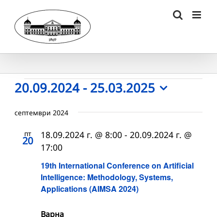
Skip
to
content
Събития
20.09.2024
 - 
25.03.2025
Select
date.
септември 2024
пт
18.09.2024 г. @ 8:00
-
20.09.2024 г. @
20
17:00
19th International Conference on Artificial
Intelligence: Methodology, Systems,
Applications (AIMSA 2024)
Варна