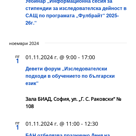
Уебинар „Информационна сесия за
стипендии за изследователска дейност в
САЩ по програмата „Фулбрайт“ 2025-
26г.“
ноември 2024
пт
01.11.2024 г. @ 9:00
-
17:00
1
Девети форум „Изследователски
подходи в обучението по български
език“
Зала БИАД, София, ул. „Г. С. Раковски“ №
108
пт
01.11.2024 г. @ 11:00
-
12:30
1
БАН отбелязва празнично Деня на