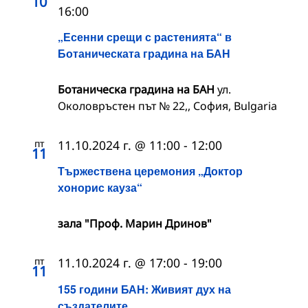
10
16:00
„Есенни срещи с растенията“ в
Ботаническата градина на БАН
Ботаническа градина на БАН
ул.
Околовръстен път № 22,, София, Bulgaria
пт
11.10.2024 г. @ 11:00
-
12:00
11
Тържествена церемония „Доктор
хонорис кауза“
зала "Проф. Марин Дринов"
пт
11.10.2024 г. @ 17:00
-
19:00
11
155 години БАН: Живият дух на
създателите