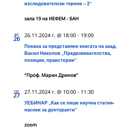
изследователски терени – 2“
зала 19 на ИЕФЕМ - БАН
вт
26.11.2024 г. @ 18:00
-
19:00
26
Покана за представяне книгата на акад.
Васил Николов „Предизвикателства,
позиции, праистории“
"Проф. Марин Дринов"
ср
27.11.2024 г. @ 10:00
-
11:30
27
УЕБИНАР „Как се пише научна статия-
насоки за докторанти“
zoom