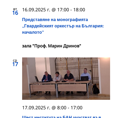
вт
16.09.2025 г. @ 17:00
-
18:00
16
Представяне на монографията
„Гвардейският оркестър на България:
началото“
зала "Проф. Марин Дринов"
ср
17
17.09.2025 г. @ 8:00
-
17:00
Шест института на БАН участват във