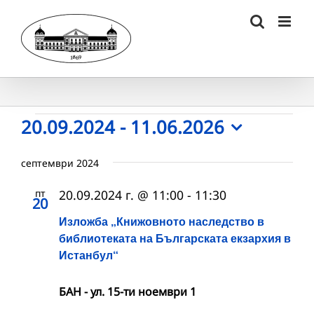
Skip
to
content
Събития
20.09.2024
 - 
11.06.2026
Select
date.
септември 2024
пт
20.09.2024 г. @ 11:00
-
11:30
20
Изложба „Книжовното наследство в
библиотеката на Българската екзархия в
Истанбул“
БАН - ул. 15-ти ноември 1