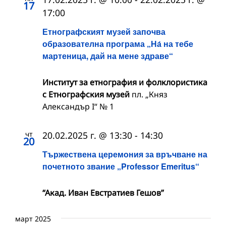
17
17:00
Етнографският музей започва
образователна програма „На́ на тебе
мартеница, дай на мене здраве“
Институт за етнография и фолклористика
с Етнографския музей
пл. „Княз
Александър I“ № 1
чт
20.02.2025 г. @ 13:30
-
14:30
20
Тържествена церемония за връчване на
почетното звание „Professor Emeritus“
“Акад. Иван Евстратиев Гешов”
март 2025