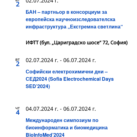
02.07.2024 г.
2
БАН – партньор в консорциум за
европейска научноизследователска
инфраструктура „Екстремна светлина“
ИФТТ (бул. „Цариградско шосе“ 72, София)
вт
02.07.2024 г.
-
06.07.2024 г.
2
Софийски електрохимични дни –
СЕД2024 (Sofia Electrochemical Days
SED’2024)
чт
04.07.2024 г.
-
06.07.2024 г.
4
Международен симпозиум по
биоинформатика и биомедицина
BioInfoMed’2024