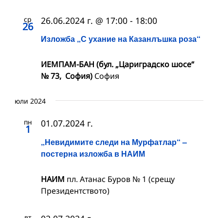
ср
26.06.2024 г. @ 17:00
-
18:00
26
Изложба „С ухание на Казанлъшка роза“
ИЕМПАМ-БАН (бул. „Цариградско шосе“
№ 73, София)
София
юли 2024
пн
01.07.2024 г.
1
„Невидимите следи на Мурфатлар“ –
постерна изложба в НАИМ
НАИМ
пл. Атанас Буров № 1 (срещу
Президентството)
вт