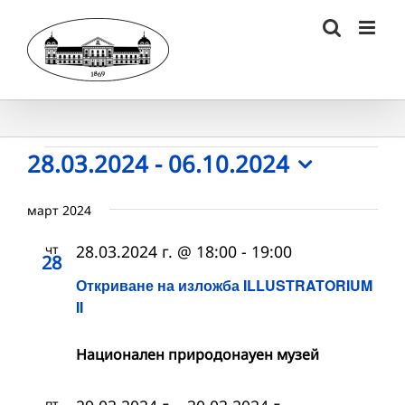
Skip
to
content
Събития
28.03.2024
 - 
06.10.2024
Select
date.
март 2024
чт
28.03.2024 г. @ 18:00
-
19:00
28
Откриване на изложба ILLUSTRATORIUM
II
Национален природонауен музей
пт