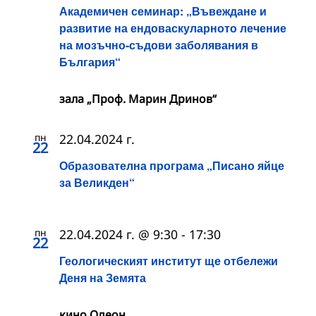
Академичен семинар: „Въвеждане и
развитие на ендоваскуларното лечение
на мозъчно-съдови заболявания в
България“
зала „Проф. Марин Дринов“
пн
22.04.2024 г.
22
Образователна програма „Писано яйце
за Великден“
пн
22.04.2024 г. @ 9:30
-
17:30
22
Геологическият институт ще отбележи
Деня на Земята
кино Одеон