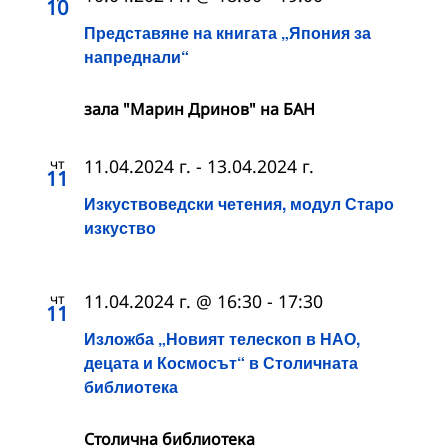
10
Представяне на книгата „Япония за
напреднали“
зала "Марин Дринов" на БАН
чт
11.04.2024 г.
-
13.04.2024 г.
11
Изкуствоведски четения, модул Старо
изкуство
чт
11.04.2024 г. @ 16:30
-
17:30
11
Изложба „Новият телескоп в НАО,
децата и Космосът“ в Столичната
библиотека
Столична библиотека