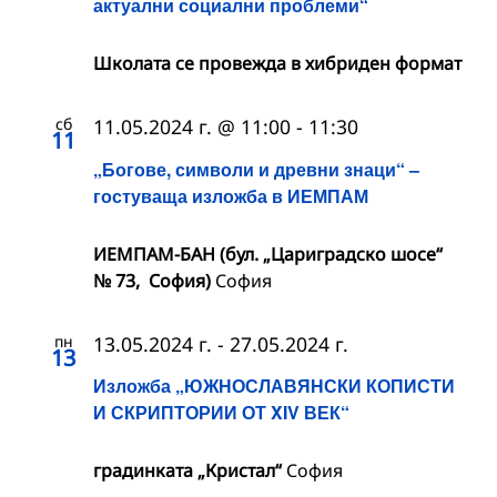
актуални социални проблеми“
Школата се провежда в хибриден формат
сб
11.05.2024 г. @ 11:00
-
11:30
11
„Богове, символи и древни знаци“ –
гостуваща изложба в ИЕМПАМ
ИЕМПАМ-БАН (бул. „Цариградско шосе“
№ 73, София)
София
пн
13.05.2024 г.
-
27.05.2024 г.
13
Изложба „ЮЖНОСЛАВЯНСКИ КОПИСТИ
И СКРИПТОРИИ ОТ XIV ВЕК“
градинката „Кристал“
София