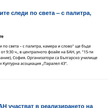
те следи по света – с палитра,
те
 по света – с палитра, камера и слово" ще бъде
 от 9:30 ч., в централното фоайе на БАН, ул. "15-ти
рание), София. Организатори са Българско училище
и Културна асоциация „Паралел 43“.
АН участват в реализирането на