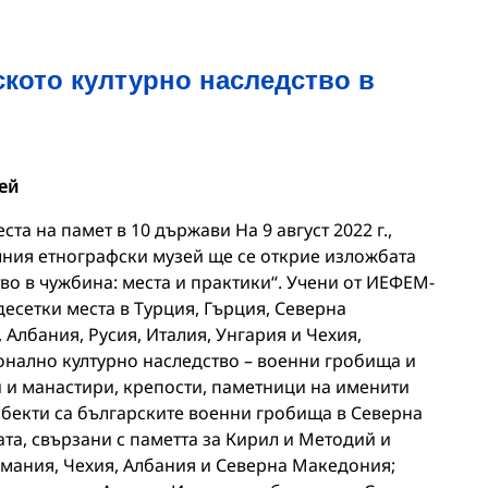
ското културно наследство в
ей
ста на памет в 10 държави На 9 август 2022 г.,
алния етнографски музей ще се открие изложбата
во в чужбина: места и практики“. Учени от ИЕФЕМ-
есетки места в Турция, Гърция, Северна
Албания, Русия, Италия, Унгария и Чехия,
онално културно наследство – военни гробища и
 и манастири, крепости, паметници на именити
обекти са българските военни гробища в Северна
та, свързани с паметта за Кирил и Методий и
рмания, Чехия, Албания и Северна Македония;