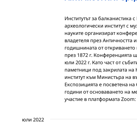
Институтът за балканистика 
археологически институт с му
науките организират конфере
владетеля през Античността и
годишнината от откриването 
през 1872 г. Конференцията ще
юли 2022 г. Като част от съб
паметници под закрилата на 
институт към Министъра на в
Експозицията е посветена на 
години от основаването на м
участие в платформата Zoom: 
юли 2022