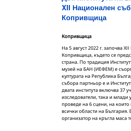
XII Национален съб
Копривщица
Копривщица
На 5 август 2022 г. започва Х
Копривщица, където се предс
страна. По традиция Институт
музей на БАН (ИЕФЕМ) е съор
културата на Република Бълг
събора партньор е и Институтъ
двата института включва 37 у
изследователи, така и млади 
проведе на 6 сцени, на които
всички области на България. 
организатор на кръгла маса 