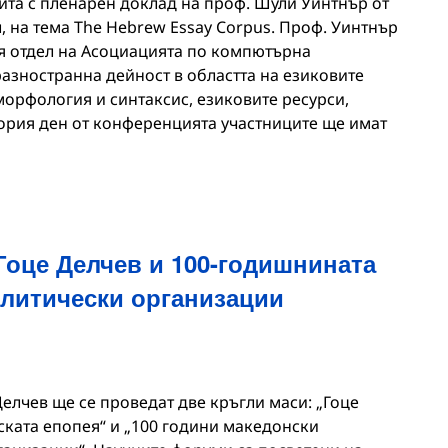
та с пленарен доклад на проф. Шули Уинтнър от
, на тема The Hebrew Essay Corpus. Проф. Уинтнър
я отдел на Асоциацията по компютърна
разностранна дейност в областта на езиковите
рфология и синтаксис, езиковите ресурси,
ория ден от конференцията участниците ще имат
Гоце Делчев и 100-годишнината
олитически организации
Делчев ще се проведат две кръгли маси: „Гоце
ската епопея“ и „100 години македонски