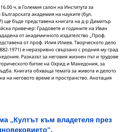
 16.00 ч. в Големия салон на Института за
Българската академия на науките (бул.
7) ще бъде представена книгата на д-р Димитър
йска привечер: Градовете и годините на Иван
здадена от академичното издателство „Проф.
дставена от проф. Илия Илиев. Творческото дело
882-1971) е неразривно свързано с родния му град
едония. Разказът за неговия жизнен път и трудове
торическото битие на Охрид и Македония, за
съдба. Книгата обхваща темата за живота и делото
она на неговото време и пространство. Анотация
ма „Култът към владетеля през
дновековието“.