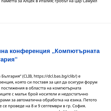
 паметта за Алцек в Италия; гробът на цар Самуил
чна конференция „Компютърната
гария“
лгария“ (CLIB, https://dcl.bas.bg/clib/) е
нция, която си поставя за цел да осигури форум
е постижения в областта на компютърната
зиците с малък брой носители и недостатъчно
грами за автоматична обработка на езика. Петото
се проведе на 8 и 9 септември в гр. София.