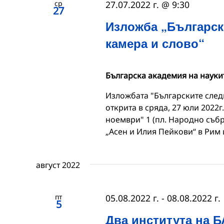
ср
27.07.2022 г. @ 9:30
27
Изложба „Български
камера и слово“
Българска академия на науки
Изложбата "Българските следи
открита в сряда, 27 юли 2022г.
ноември" 1 (пл. Народно съб
„Асен и Илия Пейкови“ в Рим 
август 2022
пт
05.08.2022 г.
-
08.08.2022 г.
5
Два института на Б