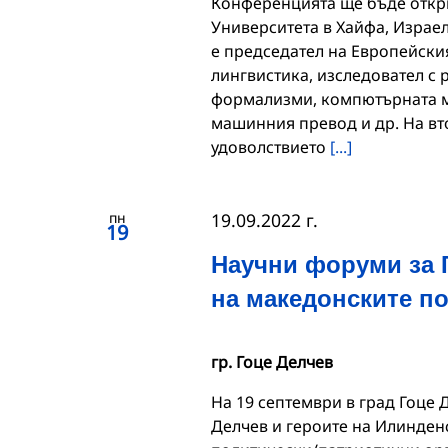
Конференцията ще бъде откри
Университета в Хайфа, Израел
е председател на Европейски
лингвистика, изследовател с 
формализми, компютърната мо
машинния превод и др. На вт
удоволствието
[...]
пн
19.09.2022 г.
19
Научни форуми за 
на македонските п
гр. Гоце Делчев
На 19 септември в град Гоце 
Делчев и героите на Илинден