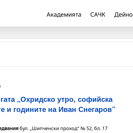
Академията
САЧК
Дейно
0
гата „Охридско утро, софийска
е и годините на Иван Снегаров”
ледвания
бул. „Шипченски проход“ № 52, бл. 17