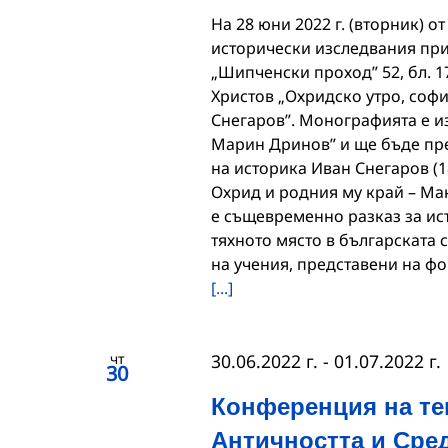
На 28 юни 2022 г. (вторник) от
исторически изследвания при 
„Шипченски проход” 52, бл. 1
Христов „Охридско утро, софи
Снегаров”. Монографията е и
Марин Дринов” и ще бъде пре
на историка Иван Снегаров (1
Охрид и родния му край – Мак
е същевременно разказ за ис
тяхното място в българската 
на учения, представени на ф
[...]
чт
30.06.2022 г.
-
01.07.2022 г.
30
Конференция на те
Античността и Сре