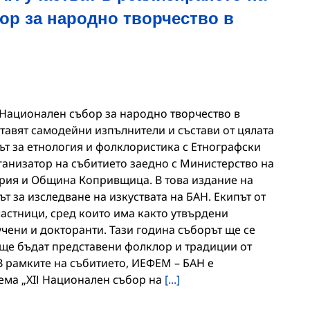
ор за народно творчество в
ІІ Национален събор за народно творчество в
тавят самодейни изпълнители и състави от цялата
ът за етнология и фолклористика с Етнографски
ганизатор на събитието заедно с Министерство на
ария и Община Копривщица. В това издание на
т за изследване на изкуствата на БАН. Екипът от
частници, сред които има както утвърдени
учени и докторанти. Тази година съборът ще се
 ще бъдат представени фолклор и традиции от
В рамките на събитието, ИЕФЕМ – БАН е
тема „ХIІ Национален събор на
[...]