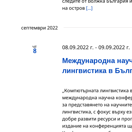
следите от Волжка България и
на остров
[...]
септември 2022
чт
08.09.2022 г.
-
09.09.2022 г.
8
Международна нау
лингвистика в Бъл
„Компютърната лингвистика в Бъ
международна научна конфере
за представянето на научнит
лингвистика, с фокус върху е
добре развити ресурси и про
издание на конференцията ще 