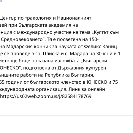
с Център по тракология и Националният
зей при Българската академия на
нция с международно участие на тема „Култът към
 Средновековието“. Тя е посветена на 150-
на Мадарския конник за науката от Феликс Каниц
 се проведе в гр. Плиска и с. Мадара на 30 юни и 1
итието ще бъде показана изложбата „Български
ЮНЕСКО“, подготвена от Държавния културен
ъншните работи на Република България.
65 години от българското членство в ЮНЕСКО и 75
еждународната организация. Линк за онлайн
https://us02web.zoom.us/j/82584178769