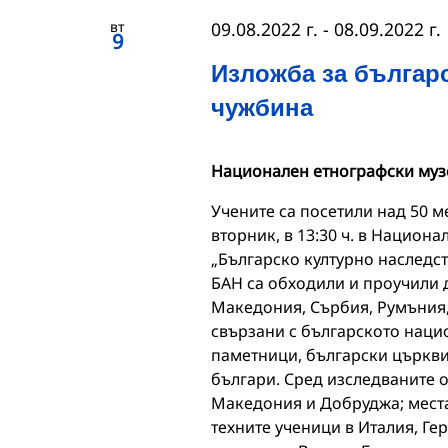
вт
09.08.2022 г.
-
08.09.2022 г.
9
Изложба за българ
чужбина
Национален етнографски муз
Учените са посетили над 50 ме
вторник, в 13:30 ч. в Национ
„Българско културно наследст
БАН са обходили и проучили д
Македония, Сърбия, Румъния, 
свързани с българското наци
паметници, български църкви
българи. Сред изследваните 
Македония и Добруджа; места
техните ученици в Италия, Ге